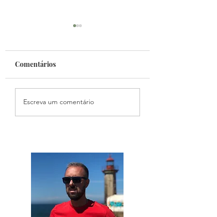
Comentários
Fantasy Mundial
Podcast Primeiro
Escreva um comentário
Toque