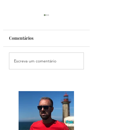
Comentários
Fantasy Mundial
Podcast Primeiro
Escreva um comentário
Toque