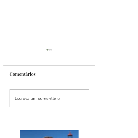
Comentários
Fantasy Mundial
Podcast Primeiro
Escreva um comentário
Toque