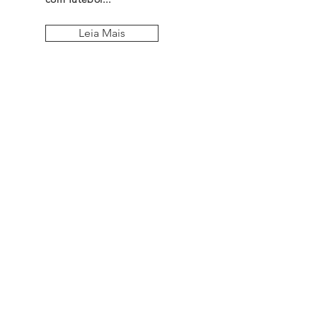
Leia Mais
Fique por dentro
de todos os posts
Assine