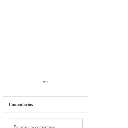
Comentários
Fantasy Mundial
Podcast Primeiro
Escreva um comentário