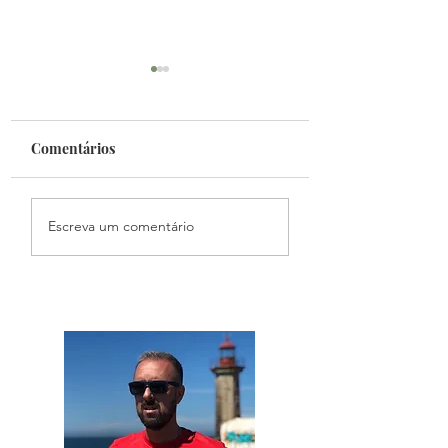
Comentários
Fantasy Mundial
Podcast Primeiro
Escreva um comentário
Toque