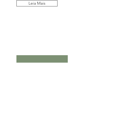
Leia Mais
Fique por dentro
de todos os posts
Assine