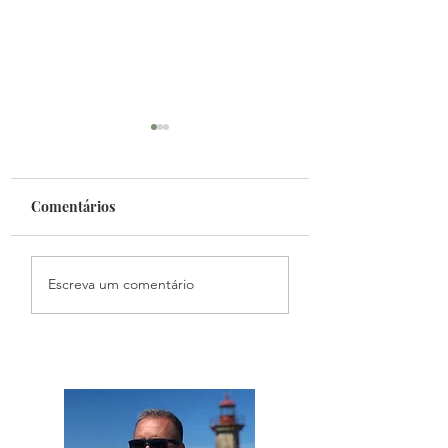
Comentários
Fantasy Mundial
Podcast Primeiro
Escreva um comentário
Toque