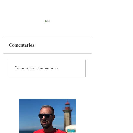
Comentários
Fantasy Mundial
Podcast Primeiro
Escreva um comentário
Toque