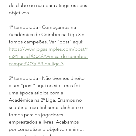
de clube ou não para atingir os seus 
objetivos.
1ª temporada - Começamos na 
Académica de Coimbra na Liga 3 e 
fomos campeões. Ver "post" aqui: 
https://www.jogasimples.com/post/f
m24-acad%C3%A9mica-de-coimbra-
campe%C3%A3-da-liga-3
2ª temporada - Não tivemos direito 
a um "post" aqui no site, mas foi 
uma época atípica com a 
Académica na 2ª Liga. Erramos no 
scouting, não tínhamos dinheiro e 
fomos para os jogadores 
emprestados e livres. Acabamos 
por concretizar o objetivo mínimo, 