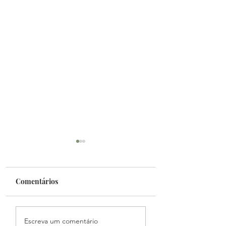
Comentários
Fantasy Mundial
Podcast Primeiro
Escreva um comentário