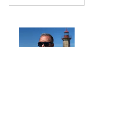
Toque
Queres saber
mais sobre o
JOGA SIMPLES?
Luis Perfeito, mais