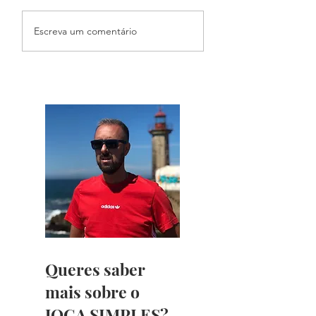
Fantasy Mundial
Podcast Primeiro
Escreva um comentário
Toque
Queres saber
mais sobre o
JOGA SIMPLES?