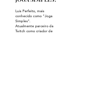
Luis Perfeito, mais
conhecido como "Joga
Simples".
Atualmente parceiro da
Twitch como criador de
conteúdos relacionados
com futebol...
Leia Mais
Fique por dentro
de todos os posts